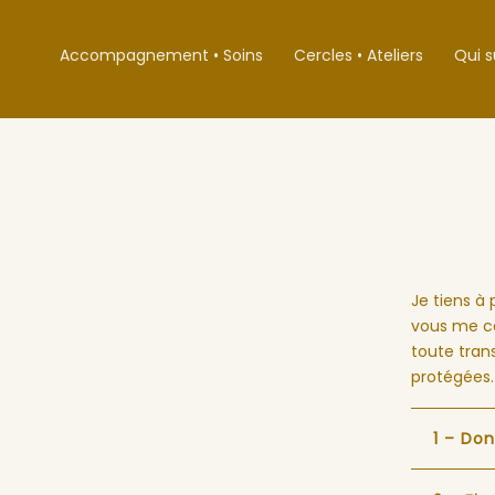
Accompagnement • Soins
Cercles • Ateliers
Qui s
Je tiens à 
vous me co
toute tran
protégées.
1 – Do