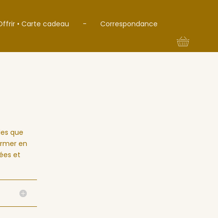
Offrir • Carte cadeau
-
Correspondance
les que
ormer en
ées et