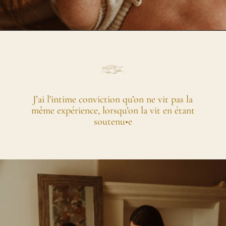
J’ai l'intime conviction qu’on ne vit pas la
même expérience, lorsqu’on la vit en étant
soutenu•e