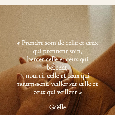
« Prendre soin de celle et ceux
qui prennent soin,
bercer celle et ceux qui
bercent,
nourrir celle et ceux qui
nourrissent,
veiller sur celle et
ceux qui veillent »
Gaëlle