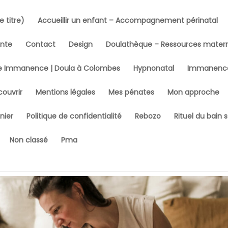
 titre)
Accueillir un enfant – Accompagnement périnatal
ente
Contact
Design
Doulathèque – Ressources matern
e Immanence | Doula à Colombes
Hypnonatal
Immanenc
ouvrir
Mentions légales
Mes pénates
Mon approche
nier
Politique de confidentialité
Rebozo
Rituel du bain 
Non classé
Pma