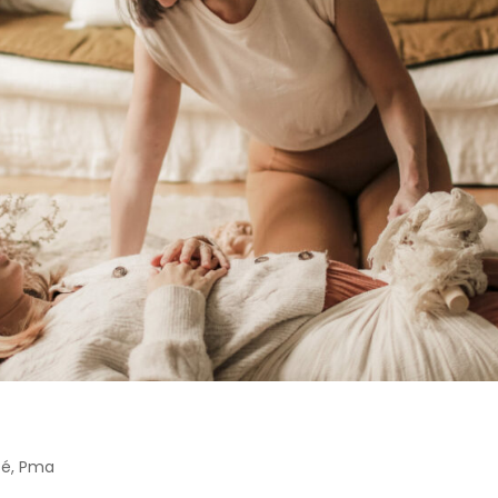
sé
,
Pma